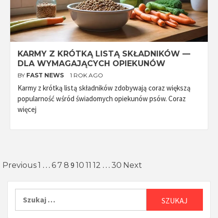
KARMY Z KRÓTKĄ LISTĄ SKŁADNIKÓW —
DLA WYMAGAJĄCYCH OPIEKUNÓW
BY
FAST NEWS
1 ROK AGO
Karmy z krótką listą składników zdobywają coraz większą
popularność wśród świadomych opiekunów psów. Coraz
więcej
Stronicowanie
…
9
…
Previous
1
6
7
8
10
11
12
30
Next
wpisów
Szukaj: