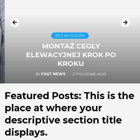
BEZ KATEGORII
MONTAŻ CEGŁY
ELEWACYJNEJ KROK PO
KROKU
BY
FAST NEWS
2 TYGODNIE AGO
Featured Posts: This is the
place at where your
descriptive section title
displays.