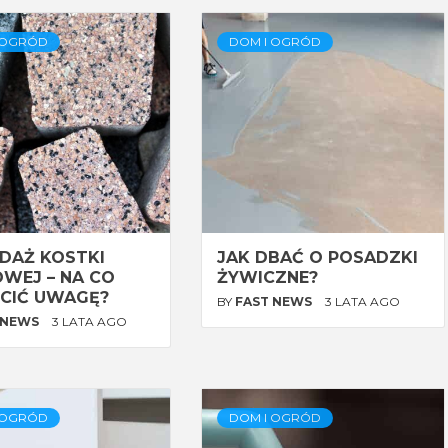
 OGRÓD
DOM I OGRÓD
DAŻ KOSTKI
JAK DBAĆ O POSADZKI
WEJ – NA CO
ŻYWICZNE?
CIĆ UWAGĘ?
BY
FAST NEWS
3 LATA AGO
 NEWS
3 LATA AGO
 OGRÓD
DOM I OGRÓD