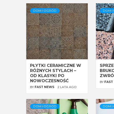
DOM I OGRÓD
DOM I
PŁYTKI CERAMICZNE W
SPRZE
RÓŻNYCH STYLACH –
BRUKO
OD KLASYKI PO
ZWRÓ
NOWOCZESNOŚĆ
BY
FAST
BY
FAST NEWS
2 LATA AGO
DOM I OGRÓD
DOM I