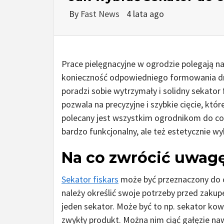
By
Fast News
4 lata ago
Prace pielęgnacyjne w ogrodzie polegają na
konieczność odpowiedniego formowania drz
poradzi sobie wytrzymały i solidny sekator
pozwala na precyzyjne i szybkie cięcie, kt
polecany jest wszystkim ogrodnikom do codz
bardzo funkcjonalny, ale też estetycznie w
Na co zwrócić uwagę
Sekator fiskars
może być przeznaczony do ci
należy określić swoje potrzeby przed zaku
jeden sekator. Może być to np. sekator kowa
zwykły produkt. Można nim ciąć gałęzie na