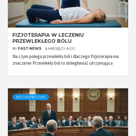
FIZJOTERAPIA W LECZENIU
PRZEWLEKŁEGO BÓLU
BY
FAST NEWS
6 MIESIĘCY AGO
Na czym polega przewlekły ból i dlaczego fizjoterapia ma
znaczenie Przewlekły ból to dolegliwość utrzymująca
BEZ KATEGORII