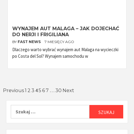
WYNAJEM AUT MALAGA – JAK DOJECHAĆ
DO NERJI I FRIGILIANA
BY
FAST NEWS
7 MIESIĘCY AGO
Dlaczego warto wybrać wynajem aut Malaga na wycieczki
po Costa del Sol? Wynajem samochodu w
Stronicowanie
4
…
Previous
1
2
3
5
6
7
30
Next
wpisów
Szukaj: