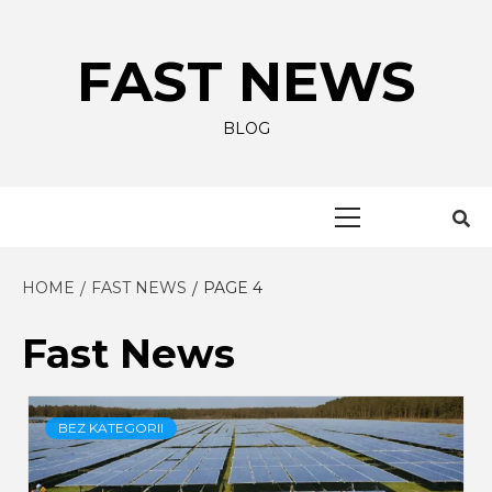
Skip
to
FAST NEWS
content
BLOG
Primary
Menu
HOME
FAST NEWS
PAGE 4
Fast News
BEZ KATEGORII